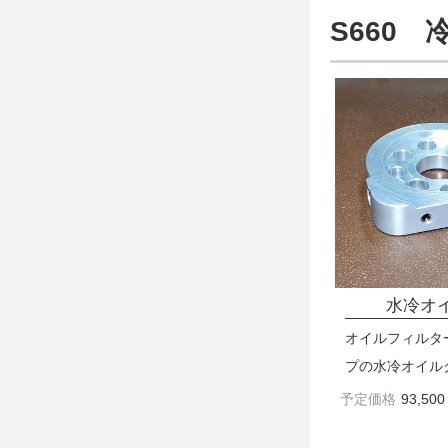
S660
水冷オイ
オイルフィルタ
プの水冷オイル
予定価格
93,500