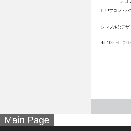
フロ
FRPフロントバ
シンプルなデザ
45,100
円 (税
Main Page