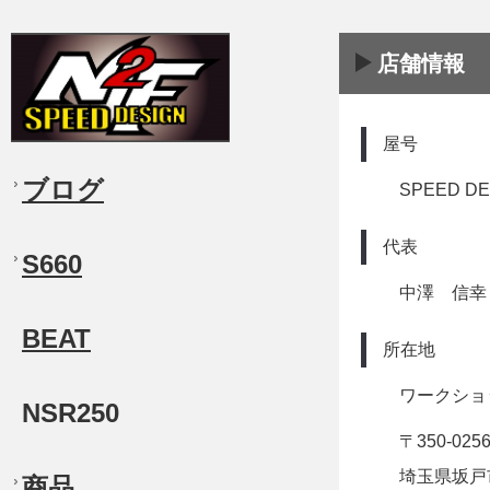
店舗情報
屋号
ブログ
SPEED DE
代表
S660
中澤 信幸
BEAT
所在地
ワークショ
NSR250
〒350-025
埼玉県坂戸市
商品