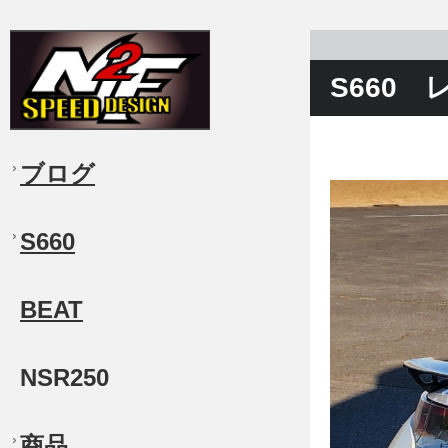
S660
ブログ
S660
BEAT
NSR250
商品